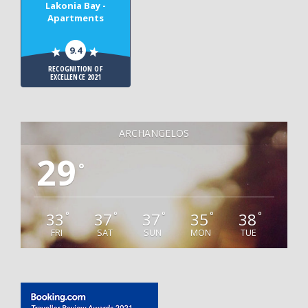
Lakonia Bay -
Apartments
9.4
RECOGNITION OF
EXCELLENCE 2021
ARCHANGELOS
29
°
33
37
37
35
38
°
°
°
°
°
FRI
SAT
SUN
MON
TUE