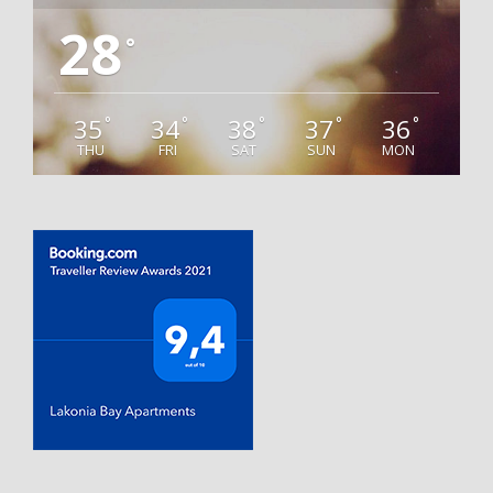
28
°
35
34
38
37
36
°
°
°
°
°
THU
FRI
SAT
SUN
MON